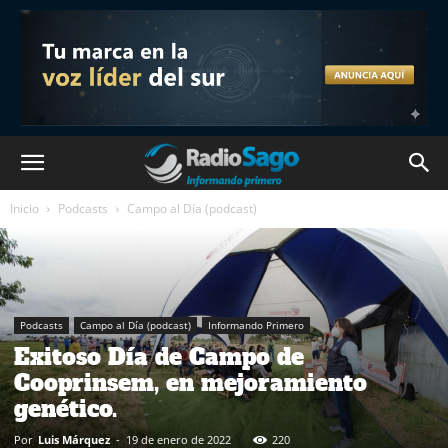
Inicio
Podcasts
Campo al Día (podcast)
Podcasts
Campo al Día (podcast)
Informando Primero
Exitoso Día de Campo de
Cooprinsem, en mejoramiento
genético.
Por
Luis Márquez
-
19 de enero de 2022
220