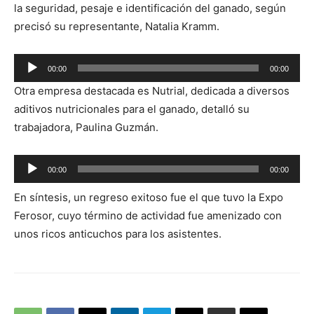
la seguridad, pesaje e identificación del ganado, según
precisó su representante, Natalia Kramm.
Reproductor
00:00
00:00
de
Otra empresa destacada es Nutrial, dedicada a diversos
audio
aditivos nutricionales para el ganado, detalló su
trabajadora, Paulina Guzmán.
Reproductor
00:00
00:00
de
En síntesis, un regreso exitoso fue el que tuvo la Expo
audio
Ferosor, cuyo término de actividad fue amenizado con
unos ricos anticuchos para los asistentes.