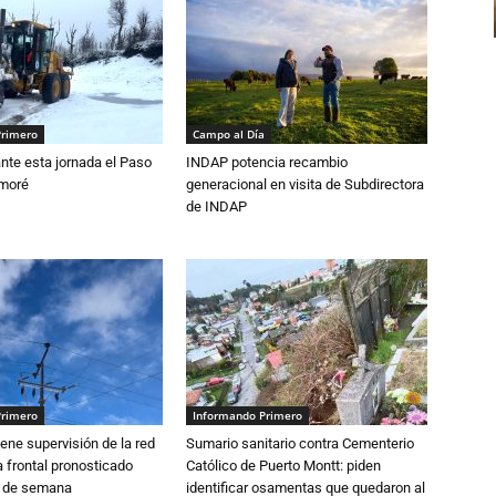
Primero
Campo al Día
nte esta jornada el Paso
INDAP potencia recambio
amoré
generacional en visita de Subdirectora
de INDAP
Primero
Informando Primero
ne supervisión de la red
Sumario sanitario contra Cementerio
 frontal pronosticado
Católico de Puerto Montt: piden
n de semana
identificar osamentas que quedaron al