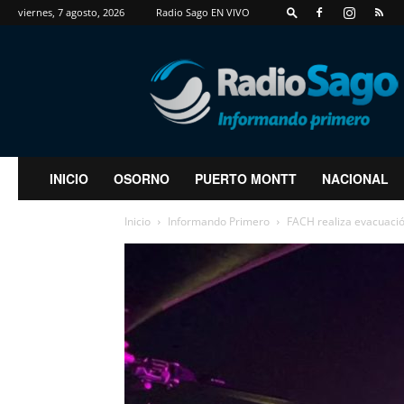
viernes, 7 agosto, 2026
Radio Sago EN VIVO
RadioSago
INICIO
OSORNO
PUERTO MONTT
NACIONAL
Inicio
Informando Primero
FACH realiza evacuaci