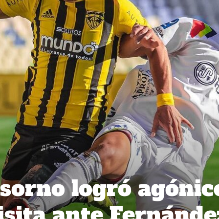
Osorno logró agónic
visita ante Fernánde