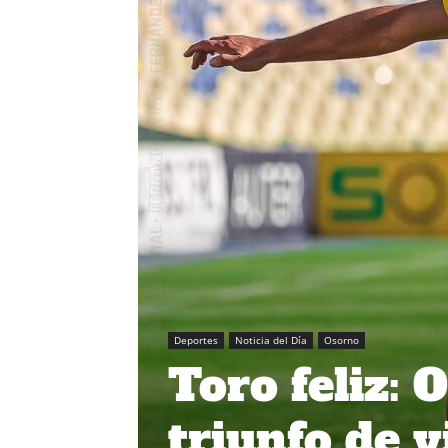
Deportes
Noticia del Día
Osorno
Toro feliz: 
triunfo de 