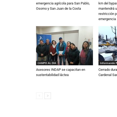
emergencia agrícola para San Pablo,
km del bypas
Osorno y San Juan de la Costa
mantendrá u
restricción p
emergencia
CAMPO AL DIA
Informando 
Asesores INDAP se capacitan en
Cerrado dura
sustentabilidad láctea
Cardenal S