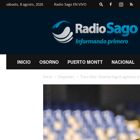
sábado, 8 agosto, 2026
Radio Sago EN VIVO
RadioSago
INICIO
OSORNO
PUERTO MONTT
NACIONAL
Inicio
Deportes
Toro feliz: Osorno logró agónico tr