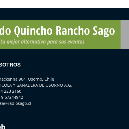
SOTROS
Mackenna 904, Osorno, Chile
ICOLA Y GANADERA DE OSORNO A.G.
64 223 2160
 9 57244942
sa@radiosago.cl