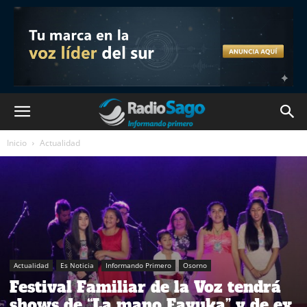
Inicio
Actualidad
Actualidad
Es Noticia
Informando Primero
Osorno
Festival Familiar de la Voz tendrá
shows de “La mano Fayuka” y de ex