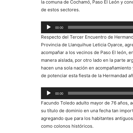
la comuna de Cochamó, Paso El León y conoc
de estos sectores.
Reproductor
00:00
de
Respecto del Tercer Encuentro de Hermand
audio
Provincia de Llanquihue Leticia Oyarce, agr
acompañar a los vecinos de Paso El león, e
manera aislada, por otro lado en la parte ar
hacen una sola nación en acompañamiento y 
de potenciar esta fiesta de la Hermandad año
Reproductor
00:00
de
Facundo Toledo adulto mayor de 76 años, ag
audio
su título de dominio en una fecha tan impor
agregando que para los habitantes antiguos
como colonos históricos.