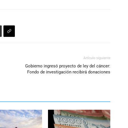
para
aumentar
o
disminuir
el
volumen.
Artículo siguiente
Gobierno ingresó proyecto de ley del cáncer:
Fondo de investigación recibirá donaciones