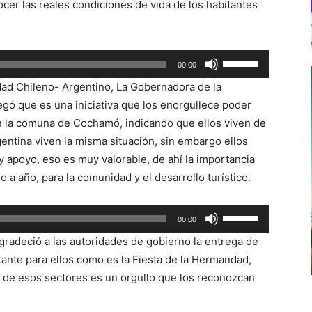
er las reales condiciones de vida de los habitantes
Utiliza
00:00
las
ad Chileno- Argentino, La Gobernadora de la
teclas
egó que es una iniciativa que los enorgullece poder
de
n la comuna de Cochamó, indicando que ellos viven de
flecha
gentina viven la misma situación, sin embargo ellos
arriba/abajo
apoyo, eso es muy valorable, de ahí la importancia
para
 a año, para la comunidad y el desarrollo turístico.
aumentar
o
Utiliza
00:00
disminuir
las
el
radeció a las autoridades de gobierno la entrega de
teclas
volumen.
tante para ellos como es la Fiesta de la Hermandad,
de
 de esos sectores es un orgullo que los reconozcan
flecha
arriba/abajo