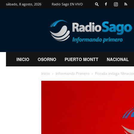
sábado, 8 agosto, 2026
Radio Sago EN VIVO
RadioSago
INICIO
OSORNO
PUERTO MONTT
NACIONAL
Inicio
Informando Primero
Fiscalía indaga filtraci