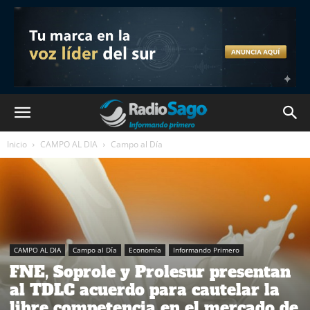
Inicio
CAMPO AL DIA
Campo al Día
CAMPO AL DIA
Campo al Día
Economía
Informando Primero
FNE, Soprole y Prolesur presentan
al TDLC acuerdo para cautelar la
libre competencia en el mercado de