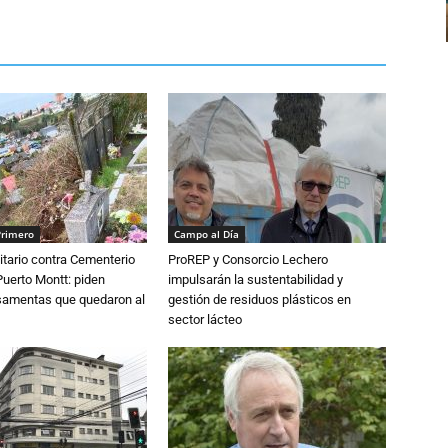
Primero
Campo al Día
tario contra Cementerio
ProREP y Consorcio Lechero
Puerto Montt: piden
impulsarán la sustentabilidad y
osamentas que quedaron al
gestión de residuos plásticos en
sector lácteo