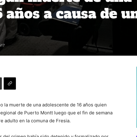
 años a causa de u
517
do la muerte de una adolescente de 16 años quien
l Regional de Puerto Montt luego que el fin de semana
re adulto en la comuna de Fresia.
r del crimen había sido detenido y formalizado por