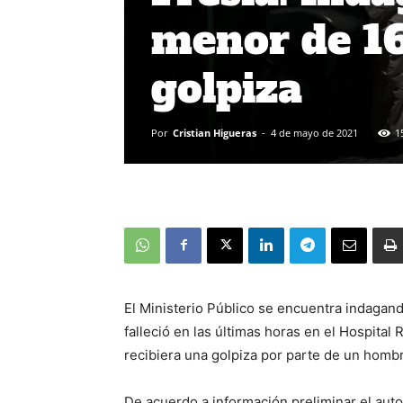
menor de 16
golpiza
Por
Cristian Higueras
-
4 de mayo de 2021
1
El Ministerio Público se encuentra indagan
falleció en las últimas horas en el Hospita
recibiera una golpiza por parte de un homb
De acuerdo a información preliminar el auto