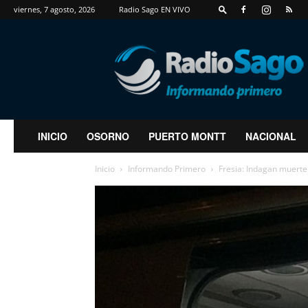
viernes, 7 agosto, 2026
Radio Sago EN VIVO
RadioSago
INICIO
OSORNO
PUERTO MONTT
NACIONAL
Inicio
Informando Primero
Fresia: Indagan muerte