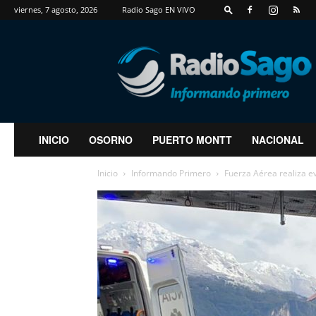
viernes, 7 agosto, 2026
Radio Sago EN VIVO
RadioSago
INICIO
OSORNO
PUERTO MONTT
NACIONAL
Inicio
Informando Primero
Fuerza Aérea realiza e