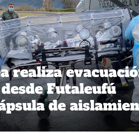
a realiza evacuaci
desde Futaleufú
cápsula de aislamie