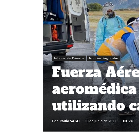
Informando Primero
Noticias Regionales
Fuerza Aére
aeromédica 
utilizando 
Por
Radio SAGO
-
10 de junio de 2021
249