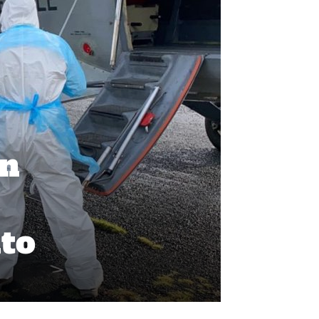
ón
nto