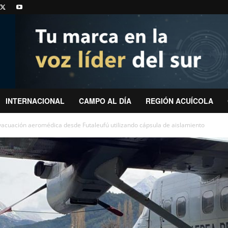
INTERNACIONAL
CAMPO AL DÍA
REGIÓN ACUÍCOLA
vacuación aeromédica desde Futaleufú utilizando cápsula de aislamiento