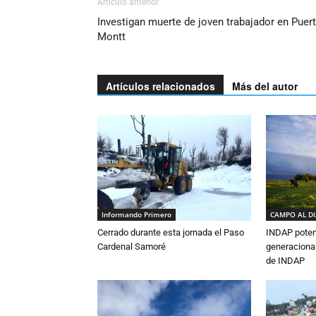
Artículo anterior
Investigan muerte de joven trabajador en Puer
Montt
Artículos relacionados
Más del autor
Informando Primero
CAMPO AL D
Cerrado durante esta jornada el Paso
INDAP poten
Cardenal Samoré
generacional
de INDAP