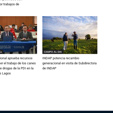
or trabajos de
ía
CAMPO AL DIA
ional aprueba recursos
INDAP potencia recambio
er el trabajo de los canes
generacional en visita de Subdirectora
e drogas de la PDI en la
de INDAP
os Lagos