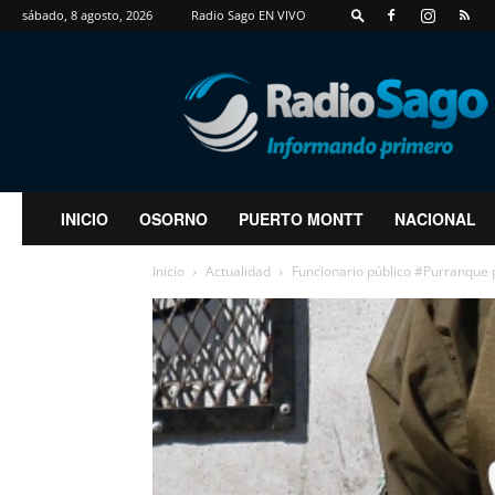
sábado, 8 agosto, 2026
Radio Sago EN VIVO
RadioSago
INICIO
OSORNO
PUERTO MONTT
NACIONAL
Inicio
Actualidad
Funcionario público #Purranque 