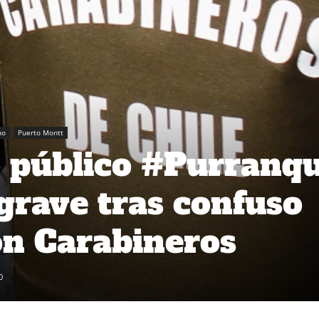
no
Puerto Montt
 público #Purranq
rave tras confuso
on Carabineros
0