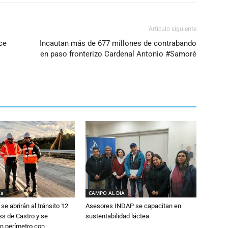
volumen.
Artículo siguiente
ce
Incautan más de 677 millones de contrabando
en paso fronterizo Cardenal Antonio #Samoré
ía
CAMPO AL DIA
se abrirán al tránsito 12
Asesores INDAP se capacitan en
s de Castro y se
sustentabilidad láctea
n perímetro con