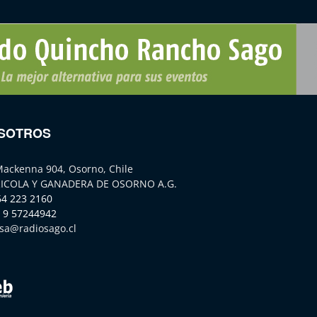
SOTROS
Mackenna 904, Osorno, Chile
ICOLA Y GANADERA DE OSORNO A.G.
64 223 2160
 9 57244942
sa@radiosago.cl