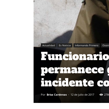
Actualidad
Es Noticia
Informando Primero
Osor
Funcionario
permanece g
incidente c
Por
Brisa Cardenas
-
12 de julio de 2017
278