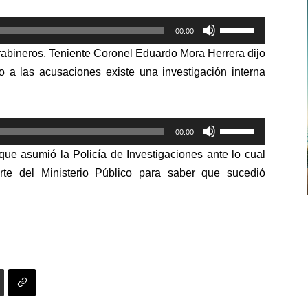
Utiliza
00:00
las
rabineros, Teniente Coronel Eduardo Mora Herrera dijo
teclas
o a las acusaciones existe una investigación interna
de
flecha
arriba/abajo
Utiliza
para
00:00
las
aumentar
que asumió la Policía de Investigaciones ante lo cual
teclas
o
rte del Ministerio Público para saber que sucedió
de
disminuir
flecha
el
arriba/abajo
volumen.
para
aumentar
o
disminuir
el