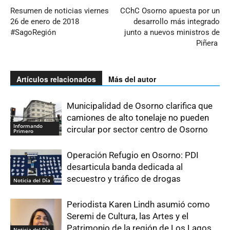
Resumen de noticias viernes
CChC Osorno apuesta por un
26 de enero de 2018
desarrollo más integrado
#SagoRegión
junto a nuevos ministros de
Piñera
Artículos relacionados
Más del autor
Municipalidad de Osorno clarifica que
camiones de alto tonelaje no pueden
Informando
circular por sector centro de Osorno
Primero
Operación Refugio en Osorno: PDI
desarticula banda dedicada al
secuestro y tráfico de drogas
Noticia del Día
Periodista Karen Lindh asumió como
Seremi de Cultura, las Artes y el
Patrimonio de la región de Los Lagos
Noticia del Día