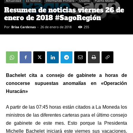
Actualidad
Es Noticia
Informando Primero
Osorno
Puerto Montt
Resumen de noticias viernes 26 de
enero de 2018 #SagoRegión
Por
Brisa Cardenas
-
26 de enero de 2018
255
Bachelet cita a consejo de gabinete a horas de
conocerse supuestas anomalías en «Operación
Huracán»
A partir de las 07:45 horas están citados a La Moneda los
ministros de las diferentes carteras para el último consejo
de gabinete de este mes. Esto porque la Presidenta
Michelle Bachelet iniciará este viernes sus vacaciones.