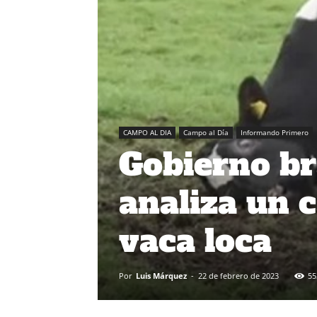
CAMPO AL DIA
Campo al Día
Informando Primero
Gobierno br
analiza un 
vaca loca
Por
Luis Márquez
-
22 de febrero de 2023
55