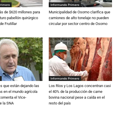
Primero
Informando Primero
s de $620 millones para
Municipalidad de Osorno clarifica que
turo pabellón quirúrgico
camiones de alto tonelaje no pueden
de Frutillar
circular por sector centro de Osorno
Informando Primero
s que están dejando las
Los Ríos y Los Lagos concentran casi
ias en el mundo agrícola
el 40% de la producción de carne
 comenta el Vice-
bovina nacional pese a caída en el
e la SNA
resto del país