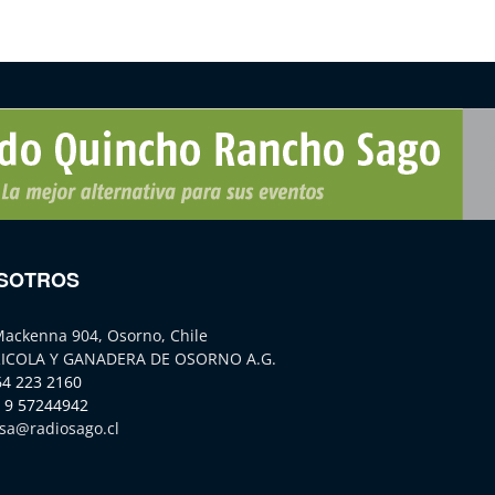
SOTROS
Mackenna 904, Osorno, Chile
ICOLA Y GANADERA DE OSORNO A.G.
64 223 2160
 9 57244942
sa@radiosago.cl