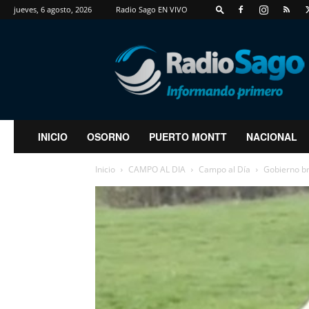
jueves, 6 agosto, 2026
Radio Sago EN VIVO
RadioSago
INICIO
OSORNO
PUERTO MONTT
NACIONAL
Inicio
CAMPO AL DIA
Campo al Día
Gobierno br