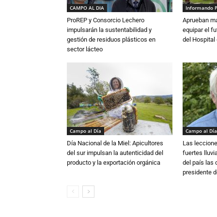
CAMPO AL DIA
Informando 
ProREP y Consorcio Lechero
Aprueban má
impulsarán la sustentabilidad y
equipar el fu
gestión de residuos plásticos en
del Hospital 
sector lácteo
Campo al Día
Campo al Día
Día Nacional de la Miel: Apicultores
Las leccione
del sur impulsan la autenticidad del
fuertes lluv
producto y la exportación orgánica
del país las
presidente d