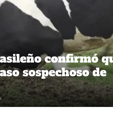
asileño confirmó q
caso sospechoso de
3