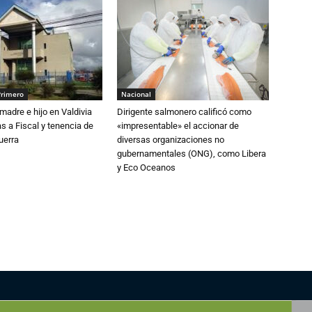
Primero
Nacional
adre e hijo en Valdivia
Dirigente salmonero calificó como
 a Fiscal y tenencia de
«impresentable» el accionar de
uerra
diversas organizaciones no
gubernamentales (ONG), como Libera
y Eco Oceanos