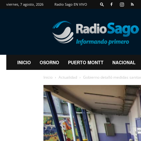
viernes, 7 agosto, 2026
Radio Sago EN VIVO
RadioSago
INICIO
OSORNO
PUERTO MONTT
NACIONAL
Inicio
Actualidad
Gobierno detalló medidas sanita