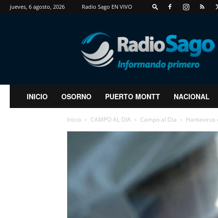
jueves, 6 agosto, 2026
Radio Sago EN VIVO
RadioSago
INICIO
OSORNO
PUERTO MONTT
NACIONAL
Inicio
CAMPO AL DIA
Campo al Día
Hantavirus 