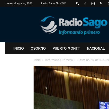
jueves, 6 agosto, 2026
Radio Sago EN VIVO
RadioSago
INICIO
OSORNO
PUERTO MONTT
NACIONAL
Inicio
Informando Primero
Hasta un 7% de su sueld