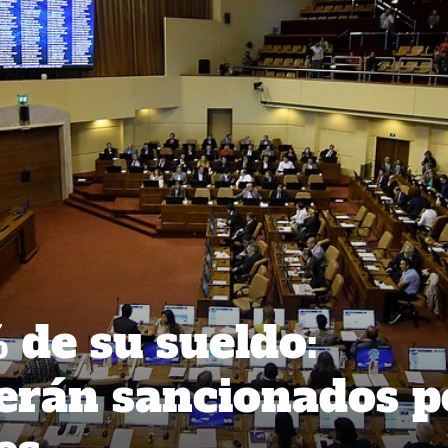
 de su sueldo:
erán sancionados p