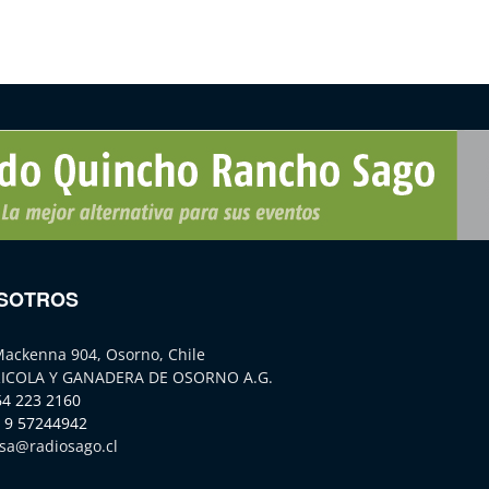
SOTROS
Mackenna 904, Osorno, Chile
ICOLA Y GANADERA DE OSORNO A.G.
64 223 2160
 9 57244942
sa@radiosago.cl