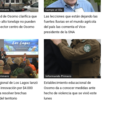
Primero
Campo al Día
d de Osorno clarifica que
Las lecciones que están dejando las
alto tonelaje no pueden
fuertes lluvias en el mundo agrícola
 sector centro de Osorno
del país las comenta el Vice-
presidente de la SNA
Primero
Informando Primero
gional de Los Lagos lanzó
Establecimiento educacional de
 innovación por $4.000
Osorno da a conocer medidas ante
a resolver brechas
hecho de violencia que se vivió este
el territorio
lunes