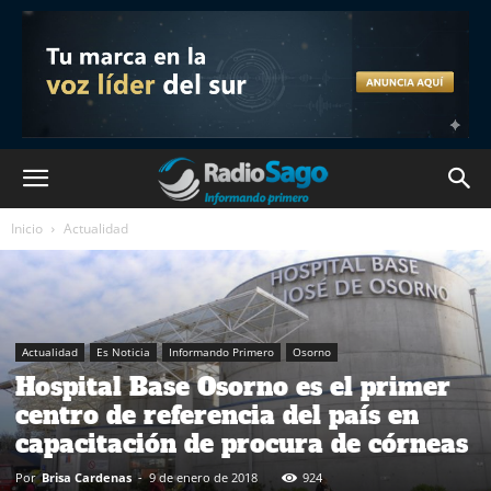
Inicio
Actualidad
Actualidad
Es Noticia
Informando Primero
Osorno
Hospital Base Osorno es el primer
centro de referencia del país en
capacitación de procura de córneas
Por
Brisa Cardenas
-
9 de enero de 2018
924