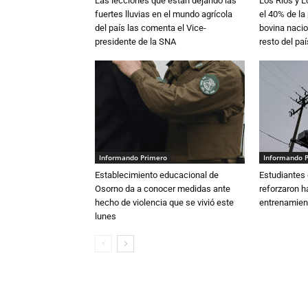
Las lecciones que están dejando las
Los Ríos y 
fuertes lluvias en el mundo agrícola
el 40% de la
del país las comenta el Vice-
bovina nacio
presidente de la SNA
resto del paí
Informando Primero
Informando 
Establecimiento educacional de
Estudiantes 
Osorno da a conocer medidas ante
reforzaron h
hecho de violencia que se vivió este
entrenamien
lunes