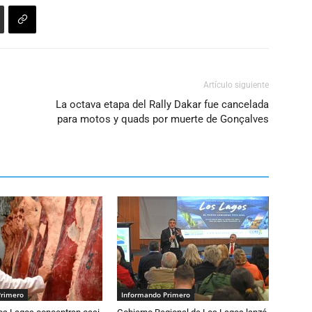
o
disminuir
el
volumen.
Artículo siguiente
La octava etapa del Rally Dakar fue cancelada
para motos y quads por muerte de Gonçalves
Primero
Informando Primero