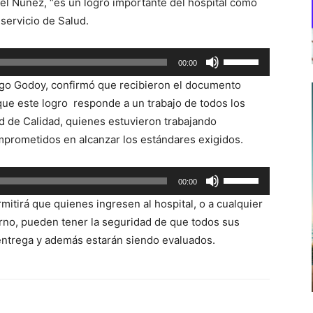
niel Nuñez, “es un logro importante del hospital como
 servicio de Salud.
Utiliza
00:00
las
rigo Godoy, confirmó que recibieron el documento
teclas
que este logro responde a un trabajo de todos los
de
ad de Calidad, quienes estuvieron trabajando
flecha
mprometidos en alcanzar los estándares exigidos.
arriba/abajo
para
Utiliza
00:00
aumentar
las
o
mitirá que quienes ingresen al hospital, o a cualquier
teclas
disminuir
orno, pueden tener la seguridad de que todos sus
de
el
entrega y además estarán siendo evaluados.
flecha
volumen.
arriba/abajo
para
aumentar