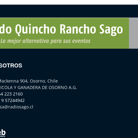
SOTROS
Mackenna 904, Osorno, Chile
ICOLA Y GANADERA DE OSORNO A.G.
64 223 2160
 9 57244942
sa@radiosago.cl