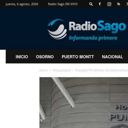
jueves, 6 agosto, 2026
Radio Sago EN VIVO
RadioSago
INICIO
OSORNO
PUERTO MONTT
NACIONAL
Inicio
Actualidad
Hospital Pu Mülen de Quilacahuin