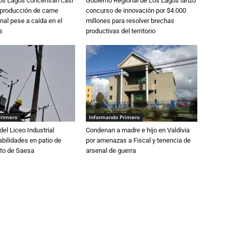
Los Lagos concentran casi
Gobierno Regional de Los Lagos lanzó
 producción de carne
concurso de innovación por $4.000
nal pese a caída en el
millones para resolver brechas
s
productivas del territorio
Primero
Informando Primero
del Liceo Industrial
Condenan a madre e hijo en Valdivia
abilidades en patio de
por amenazas a Fiscal y tenencia de
to de Saesa
arsenal de guerra