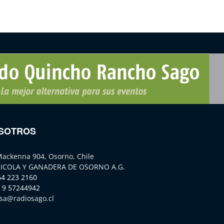
SOTROS
Mackenna 904, Osorno, Chile
ICOLA Y GANADERA DE OSORNO A.G.
64 223 2160
 9 57244942
sa@radiosago.cl