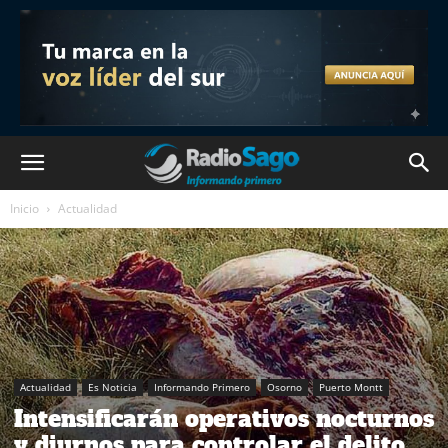
Inicio
Actualidad
Actualidad
Es Noticia
Informando Primero
Osorno
Puerto Montt
Intensificarán operativos nocturnos
y diurnos para controlar el delito