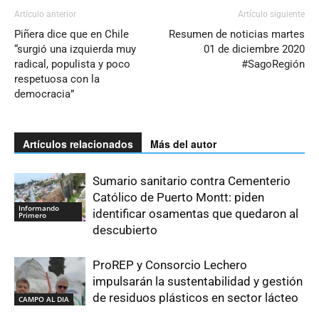
Artículo anterior
Artículo siguiente
Piñera dice que en Chile
Resumen de noticias martes
“surgió una izquierda muy
01 de diciembre 2020
radical, populista y poco
#SagoRegión
respetuosa con la
democracia”
Artículos relacionados
Más del autor
Sumario sanitario contra Cementerio
Católico de Puerto Montt: piden
Informando
identificar osamentas que quedaron al
Primero
descubierto
ProREP y Consorcio Lechero
impulsarán la sustentabilidad y gestión
de residuos plásticos en sector lácteo
CAMPO AL DIA