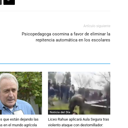
el
volumen.
Artículo siguiente
Psicopedagoga osornina a favor de eliminar la
repitencia automática en los escolares
Noticia del Día
s que están dejando las
Liceo Rahue aplicará Aula Segura tras
ias en el mundo agrícola
violento ataque con destornillador: