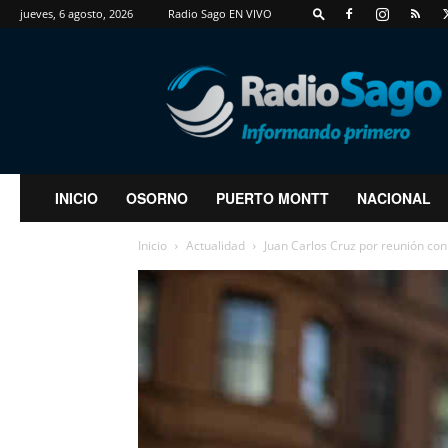
jueves, 6 agosto, 2026
Radio Sago EN VIVO
RadioSago
INICIO
OSORNO
PUERTO MONTT
NACIONAL
Inicio
Actualidad
Juan Carlos Cruz por reunión con