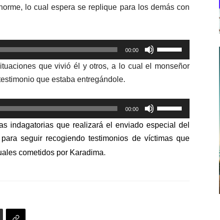
orme, lo cual espera se replique para los demás con
Utiliza
00:00
las
ituaciones que vivió él y otros, a lo cual el monseñor
teclas
l testimonio que estaba entregándole.
de
flecha
Utiliza
arriba/abajo
00:00
las
para
s indagatorias que realizará el enviado especial del
teclas
aumentar
 para seguir recogiendo testimonios de víctimas que
de
o
.
xuales cometidos por Karadima
flecha
disminuir
arriba/abajo
el
para
volumen.
aumentar
o
disminuir