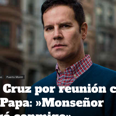
no
Puerto Montt
 Cruz por reunión 
 Papa: »Monseñor