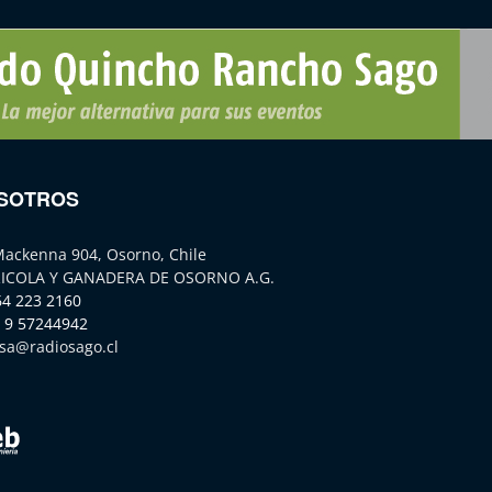
SOTROS
Mackenna 904, Osorno, Chile
ICOLA Y GANADERA DE OSORNO A.G.
64 223 2160
 9 57244942
sa@radiosago.cl