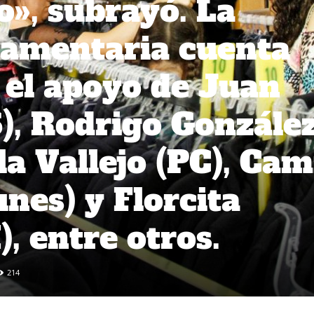
o», subrayó. La
lamentaria cuenta
el apoyo de Juan
), Rodrigo Gonzále
a Vallejo (PC), Cam
nes) y Florcita
, entre otros.
214