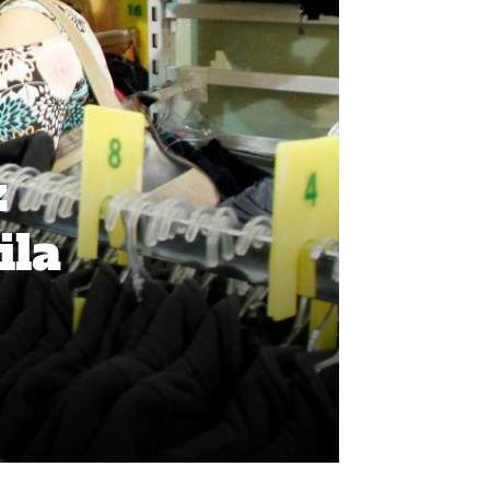
z
ila