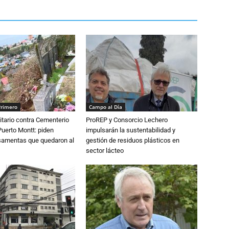
Primero
Campo al Día
tario contra Cementerio
ProREP y Consorcio Lechero
Puerto Montt: piden
impulsarán la sustentabilidad y
osamentas que quedaron al
gestión de residuos plásticos en
sector lácteo