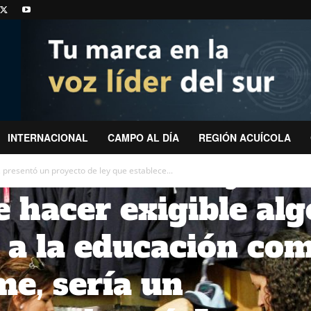
ardi. «Sabemos que
mia ha generado un
tal en término de
trabajo, disminució
INTERNACIONAL
CAMPO AL DÍA
REGIÓN ACUÍCOLA
sos familiares y
, presentó un proyecto de ley que establece...
 hacer exigible alg
 a la educación co
me, sería un