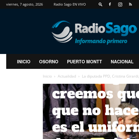
expresó Gir
viernes, 7 agosto, 2026
Radio Sago EN VIVO
esta pande
RadioSago
impacto bru
pérdida de 
INICIO
OSORNO
PUERTO MONTT
NACIONAL
de los ingre
Inicio
Actualidad
La diputada PPD, Cristina Girardi
creemos que
que no hace
es el unifor