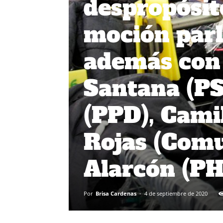
despropósit
moción par
además con 
Santana (PS
(PPD), Camil
Rojas (Comu
Alarcón (PH)
Por
Brisa Cardenas
-
4 de septiembre de 2020