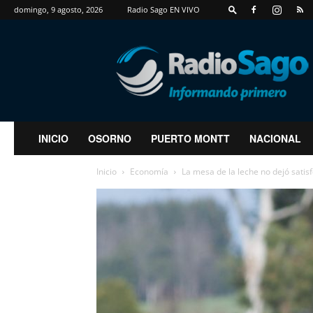
domingo, 9 agosto, 2026
Radio Sago EN VIVO
RadioSago
INICIO
OSORNO
PUERTO MONTT
NACIONAL
Inicio
Economía
La mesa de la leche no dejó satis