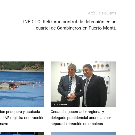
volumen.
Artículo siguiente
INÉDITO: Relizaron control de detención en un
cuartel de Carabineros en Puerto Montt.
Economía
ión pesquera y acuícola
Cesantía: gobernador regional y
: INE registra contracción
delegado presidencial anuncian por
 mayo
separado creación de empleos