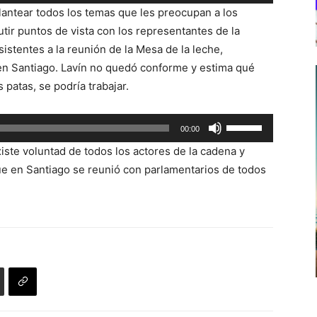
las
plantear todos los temas que les preocupan a los
teclas
tir puntos de vista con los representantes de la
de
sistentes a la reunión de la Mesa de la leche,
flecha
 en Santiago. Lavín no quedó conforme y estima qué
arriba/abajo
patas, se podría trabajar.
para
aumentar
Utiliza
00:00
o
las
disminuir
te voluntad de todos los actores de la cadena y
teclas
el
ue en Santiago se reunió con parlamentarios de todos
de
volumen.
flecha
arriba/abajo
para
aumentar
o
disminuir
el