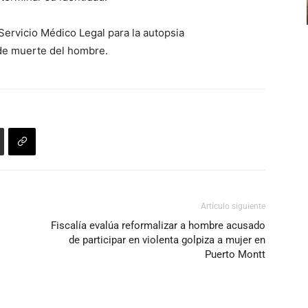
para
Servicio Médico Legal para la autopsia
aumentar
 de muerte del hombre.
o
disminuir
el
volumen.
Artículo siguiente
Fiscalía evalúa reformalizar a hombre acusado
de participar en violenta golpiza a mujer en
Puerto Montt