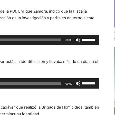
e la PDI, Enrique Zamora, indicó que la Fiscalía
lización de la investigación y peritajes en torno a este
Utiliza
00:00
las
teclas
de
r está sin identificación y llevaba más de un día en el
flecha
arriba/abajo
para
Utiliza
00:00
aumentar
las
o
teclas
disminuir
de
el
 cadáver que realizó la Brigada de Homicidios, también
flecha
volumen.
terminar su identidad.
arriba/abajo