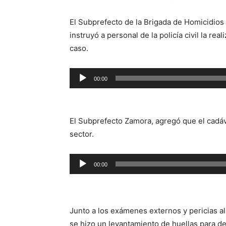
El Subprefecto de la Brigada de Homicidios d
instruyó a personal de la policía civil la rea
caso.
Reproductor
00:00
de
audio
El Subprefecto Zamora, agregó que el cadáve
sector.
Reproductor
00:00
de
audio
Junto a los exámenes externos y pericias al
se hizo un levantamiento de huellas para de