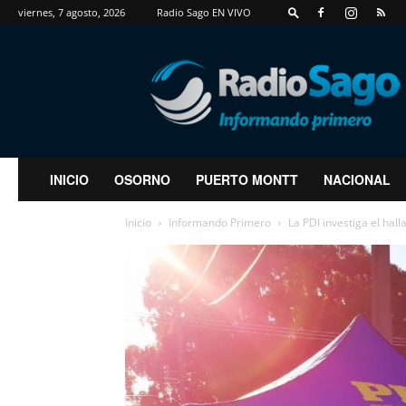
viernes, 7 agosto, 2026
Radio Sago EN VIVO
RadioSago
INICIO
OSORNO
PUERTO MONTT
NACIONAL
Inicio
Informando Primero
La PDI investiga el hall