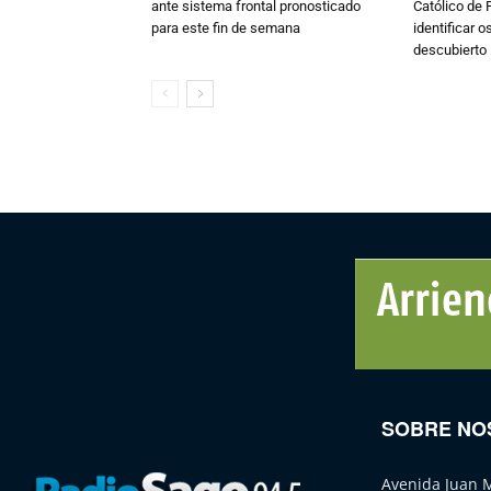
ante sistema frontal pronosticado
Católico de 
para este fin de semana
identificar 
descubierto
SOBRE NO
Avenida Juan 