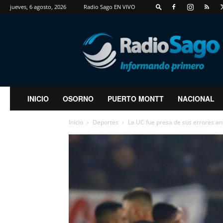
jueves, 6 agosto, 2026
Radio Sago EN VIVO
RadioSago
INICIO
OSORNO
PUERTO MONTT
NACIONAL
Inicio
Deportes
La UC fue presa de sus errores ant