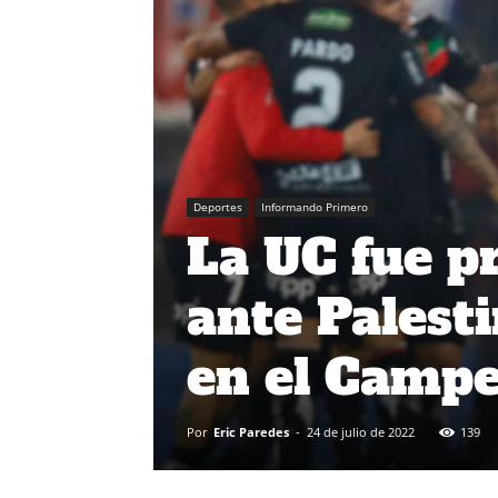
Deportes
Informando Primero
La UC fue p
ante Palest
en el Camp
Por
Eric Paredes
-
24 de julio de 2022
139