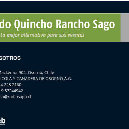
SOTROS
Mackenna 904, Osorno, Chile
ICOLA Y GANADERA DE OSORNO A.G.
64 223 2160
 9 57244942
sa@radiosago.cl