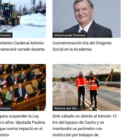
Primero
Informando Primero
nterizo Cardenal Antonio
Conmemoración Día del Dirigente
anecerá cerrado durante
Social en la Academia
Primero
Noticia del Día
para suspender la Ley
Este sábado se abrirán al tránsito 12
nco años: diputada Paulina
km del bypass de Castro y se
que norma impactó en el
mantendrá un perímetro con
enino
restricción por trabajos de