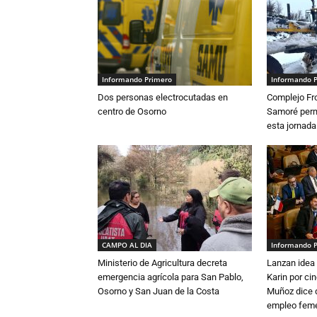
Informando Primero
Informando 
Dos personas electrocutadas en
Complejo Fro
centro de Osorno
Samoré perm
esta jornada
CAMPO AL DIA
Informando 
Ministerio de Agricultura decreta
Lanzan idea 
emergencia agrícola para San Pablo,
Karin por ci
Osorno y San Juan de la Costa
Muñoz dice 
empleo fem