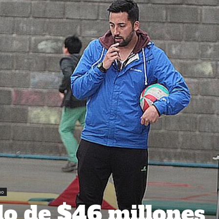
no
o de $46 millones