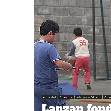
Actualidad
Es Noticia
Informando Primero
Osor
Lanzan fond