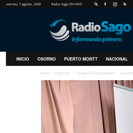
viernes, 7 agosto, 2026
Radio Sago EN VIVO
RadioSago
INICIO
OSORNO
PUERTO MONTT
NACIONAL
Inicio
Podcasts
Campo al Día (podcast)
Las lec