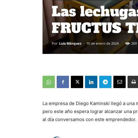
Las lechuga
FRUCTUS 
Por
Luis Márquez
-
10 de enero de 2024
269
La empresa de Diego Kaminski llegó a una m
pero este año espera lograr alcanzar una 
al día conversamos con este emprendedor.