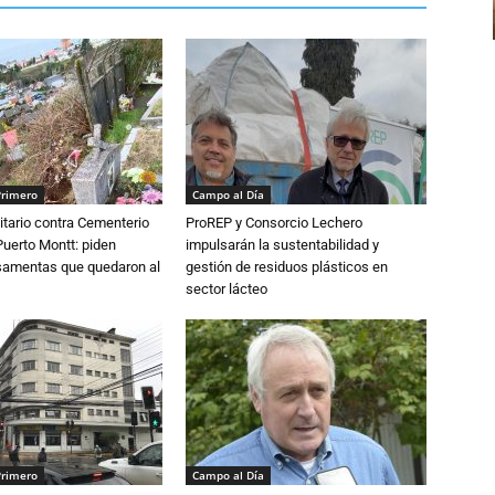
Primero
Campo al Día
tario contra Cementerio
ProREP y Consorcio Lechero
Puerto Montt: piden
impulsarán la sustentabilidad y
osamentas que quedaron al
gestión de residuos plásticos en
sector lácteo
Primero
Campo al Día