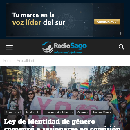
Inicio
Actualidad
Actualidad
Es Noticia
Informando Primero
Osorno
Puerto Montt
Ley de identidad de género
comenzó a sesionarse en comisión