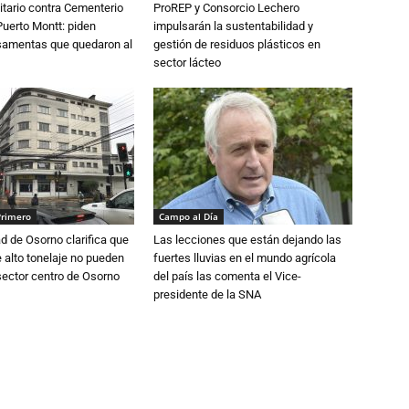
tario contra Cementerio
ProREP y Consorcio Lechero
Puerto Montt: piden
impulsarán la sustentabilidad y
osamentas que quedaron al
gestión de residuos plásticos en
sector lácteo
Primero
Campo al Día
d de Osorno clarifica que
Las lecciones que están dejando las
alto tonelaje no pueden
fuertes lluvias en el mundo agrícola
 sector centro de Osorno
del país las comenta el Vice-
presidente de la SNA