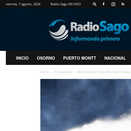
viernes, 7 agosto, 2026
Radio Sago EN VIVO
RadioSago
INICIO
OSORNO
PUERTO MONTT
NACIONAL
Inicio
Actualidad
Mañalich por estudio sobre soda 