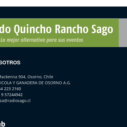
SOTROS
Mackenna 904, Osorno, Chile
ICOLA Y GANADERA DE OSORNO A.G.
64 223 2160
 9 57244942
sa@radiosago.cl