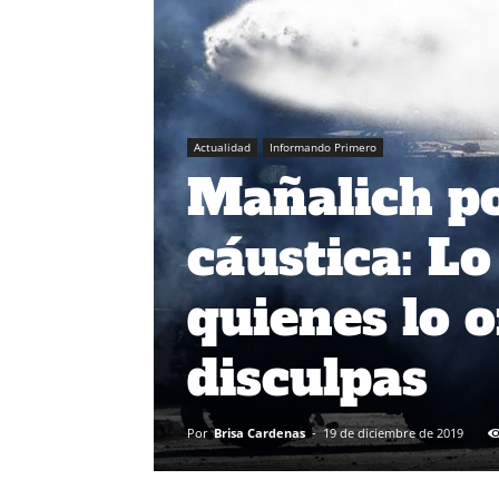
Actualidad
Informando Primero
Mañalich po
cáustica: L
quienes lo 
disculpas
Por
Brisa Cardenas
-
19 de diciembre de 2019