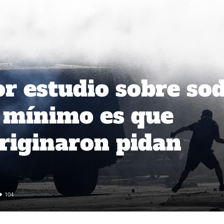
r estudio sobre so
o mínimo es que
originaron pidan
104