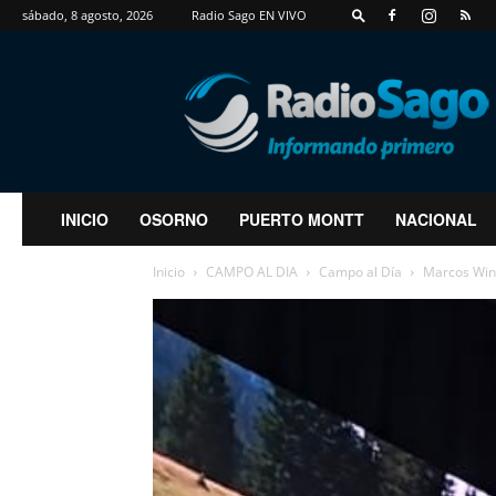
sábado, 8 agosto, 2026
Radio Sago EN VIVO
RadioSago
INICIO
OSORNO
PUERTO MONTT
NACIONAL
Inicio
CAMPO AL DIA
Campo al Día
Marcos Wink