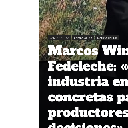
CAMPO AL DIA
Campo al Día
Noticia del Día
Marcos Wink
Fedeleche: 
industria e
concretas p
productore
decisiones»