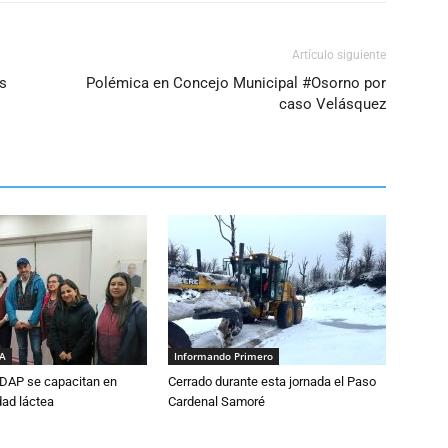
volumen.
Artículo siguiente
s
Polémica en Concejo Municipal #Osorno por
caso Velásquez
IA
Informando Primero
DAP se capacitan en
Cerrado durante esta jornada el Paso
dad láctea
Cardenal Samoré