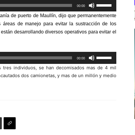
Utiliza
00:00
las
itanía de puerto de Maullín, dijo que permanentemente
teclas
 áreas de manejo para evitar la sustracción de los
de
a están desarrollando diversos operativos para evitar el
flecha
arriba/abajo
para
Utiliza
aumentar
00:00
las
o
s tres individuos, se han decomisados mas de 4 mil
teclas
disminuir
ncautados dos camionetas, y mas de un millón y medio
de
el
flecha
volumen.
arriba/abajo
para
aumentar
o
disminuir
el