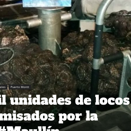
iales
Puerto Montt
l unidades de locos
misados por la