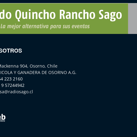
SOTROS
Mackenna 904, Osorno, Chile
ICOLA Y GANADERA DE OSORNO A.G.
64 223 2160
 9 57244942
sa@radiosago.cl