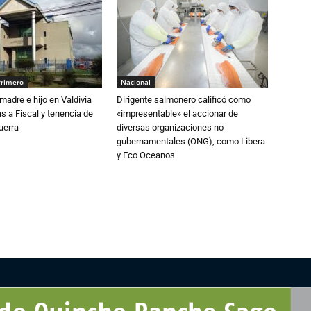
Primero
Nacional
adre e hijo en Valdivia
Dirigente salmonero calificó como
 a Fiscal y tenencia de
«impresentable» el accionar de
uerra
diversas organizaciones no
gubernamentales (ONG), como Libera
y Eco Oceanos