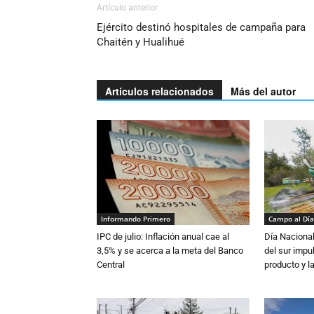
Artículo anterior
Ejército destinó hospitales de campaña para
Chaitén y Hualihué
Artículos relacionados
Más del autor
Informando Primero
Campo al Día
IPC de julio: Inflación anual cae al
Día Nacional
3,5% y se acerca a la meta del Banco
del sur impu
Central
producto y l