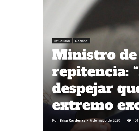
Actualidad
Nacional
Ministro de
repitencia:
despejar qu
extremo exc
Por
Brisa Cardenas
-
6 de mayo de 2020
401