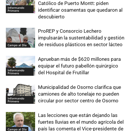
Católico de Puerto Montt: piden
Informando
identificar osamentas que quedaron al
Primero
descubierto
ProREP y Consorcio Lechero
impulsarán la sustentabilidad y gestión
de residuos plásticos en sector lácteo
Campo al Día
Aprueban más de $620 millones para
equipar el futuro pabellón quirúrgico
Informando
del Hospital de Frutillar
Primero
Municipalidad de Osorno clarifica que
camiones de alto tonelaje no pueden
Informando
circular por sector centro de Osorno
Primero
Las lecciones que están dejando las
fuertes lluvias en el mundo agrícola del
país las comenta el Vice-presidente de
Campo al Día