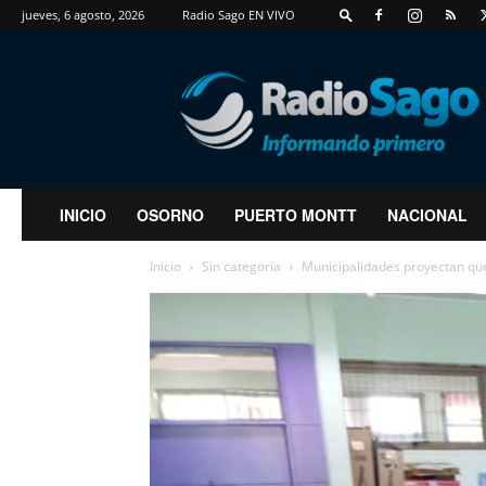
jueves, 6 agosto, 2026
Radio Sago EN VIVO
RadioSago
INICIO
OSORNO
PUERTO MONTT
NACIONAL
Inicio
Sin categoría
Municipalidades proyectan que 