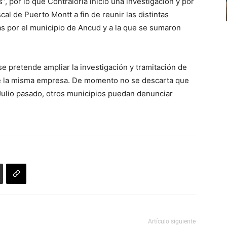
”, por lo que Contraloría inició una investigación y por
arriba/abajo
cal de Puerto Montt a fin de reunir las distintas
para
as por el municipio de Ancud y a la que se sumaron
aumentar
o
disminuir
se pretende ampliar la investigación y tramitación de
el
de la misma empresa. De momento no se descarta que
volumen.
 Julio pasado, otros municipios puedan denunciar
Artículo siguiente