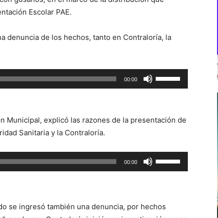
entación Escolar PAE.
a denuncia de los hechos, tanto en Contraloría, la
Utiliza
00:00
las
teclas
de
n Municipal, explicó las razones de la presentación de
flecha
ridad Sanitaria y la Contraloría.
arriba/abajo
para
Utiliza
00:00
aumentar
las
o
teclas
disminuir
de
el
ado se ingresó también una denuncia, por hechos
flecha
volumen.