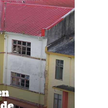
en
 de