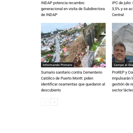
INDAP potencia recambio
IPC de julio:
generacional en visita de Subdirectora
3,5% y se ac
de INDAP
Central
Informando Primero
Campo al Día
Sumario sanitario contra Cementerio
ProREP y Co
Católico de Puerto Montt: piden
impulsarán l
identificar osamentas que quedaron al
gestión de r
descubierto
sector lácte