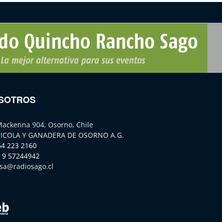
SOTROS
Mackenna 904, Osorno, Chile
ICOLA Y GANADERA DE OSORNO A.G.
64 223 2160
 9 57244942
sa@radiosago.cl