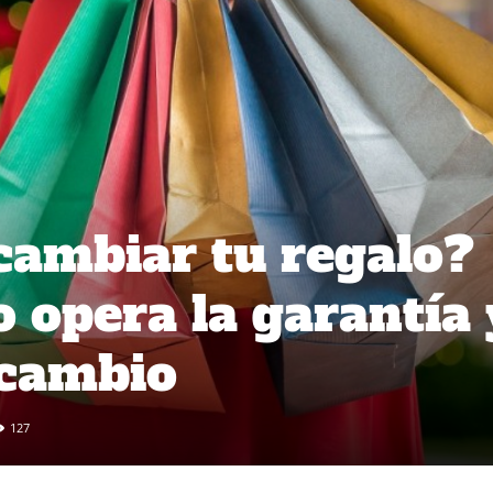
cambiar tu regalo?
 opera la garantía 
 cambio
127