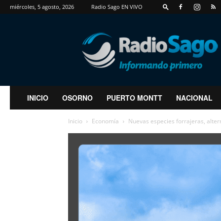
miércoles, 5 agosto, 2026
Radio Sago EN VIVO
RadioSago
INICIO
OSORNO
PUERTO MONTT
NACIONAL
Inicio
Economía
Nuevas especies forrajeras, alter