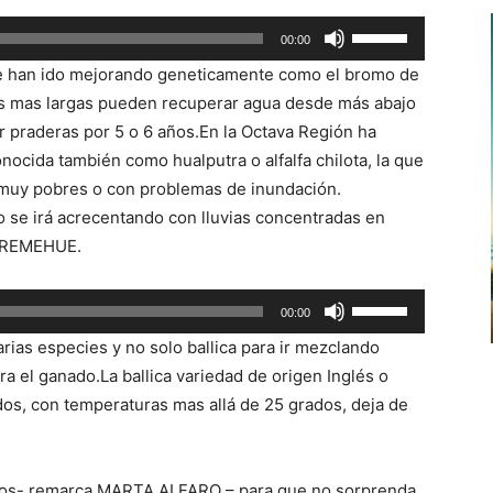
Utiliza
00:00
las
se han ido mejorando geneticamente como el bromo de
teclas
ces mas largas pueden recuperar agua desde más abajo
de
r praderas por 5 o 6 años.En la Octava Región ha
flecha
nocida también como hualputra o alfalfa chilota, la que
arriba/abajo
s muy pobres o con problemas de inundación.
para
o se irá acrecentando con lluvias concentradas en
aumentar
IA REMEHUE.
o
disminuir
Utiliza
00:00
el
las
volumen.
ias especies y no solo ballica para ir mezclando
teclas
ara el ganado.La ballica variedad de origen Inglés o
de
os, con temperaturas mas allá de 25 grados, deja de
flecha
arriba/abajo
para
ivos- remarca MARTA ALFARO – para que no sorprenda