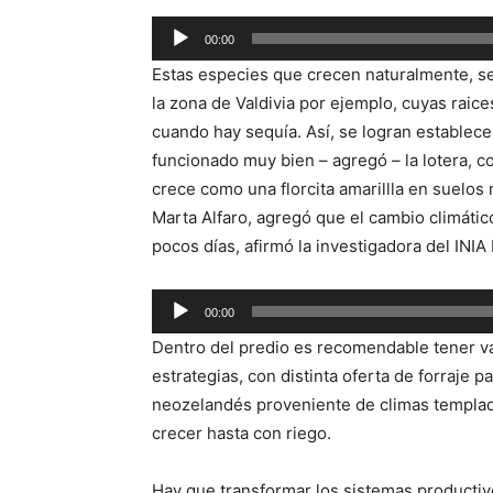
Reproductor
00:00
de
Estas especies que crecen naturalmente, 
audio
la zona de Valdivia por ejemplo, cuyas rai
cuando hay sequía. Así, se logran establece
funcionado muy bien – agregó – la lotera, co
crece como una florcita amarillla en suelo
Marta Alfaro, agregó que el cambio climátic
pocos días, afirmó la investigadora del IN
Reproductor
00:00
de
Dentro del predio es recomendable tener var
audio
estrategias, con distinta oferta de forraje p
neozelandés proveniente de climas templad
crecer hasta con riego.
Hay que transformar los sistemas product