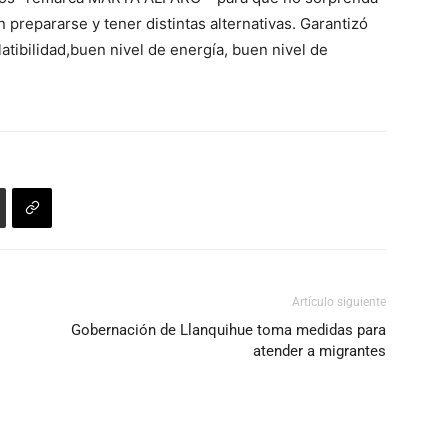
aumentar
n prepararse y tener distintas alternativas. Garantizó
o
atibilidad,buen nivel de energía, buen nivel de
disminuir
el
volumen.
Artículo siguiente
Gobernación de Llanquihue toma medidas para
atender a migrantes