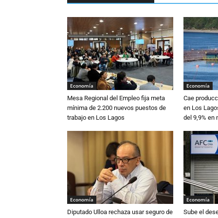
Economía
Economía
Mesa Regional del Empleo fija meta
Cae producc
mínima de 2.200 nuevos puestos de
en Los Lagos
trabajo en Los Lagos
del 9,9% en
Economía
Economía
Diputado Ulloa rechaza usar seguro de
Sube el des