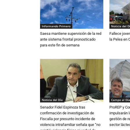
Informando Primero
Noticia del D
Saesa mantiene supervisión de la red
Fallece jove
ante sistema frontal pronosticado
la Pelea en 
para este fin de semana
Noticia del Día
Campo al Día
Senador Fidel Espinoza tras
ProREP y Co
confirmación de investigación de
impulsarán l
Fiscalía por presunto incidente de
gestión de r
violencia intrafamiliar señala que “no
sector lácte