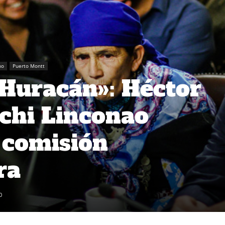
no
Puerto Montt
Huracán»: Héctor
achi Linconao
a comisión
ra
0