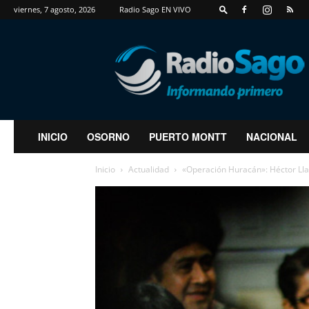
viernes, 7 agosto, 2026
Radio Sago EN VIVO
RadioSago
INICIO
OSORNO
PUERTO MONTT
NACIONAL
Inicio
Actualidad
«Operación Huracán»: Héctor Llai