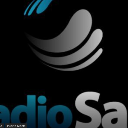
no
Puerto Montt