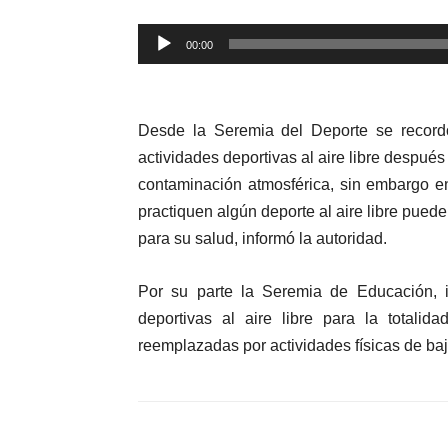
Reproductor
00:00
de
audio
Desde
la Seremi
a
del Deporte
se
recor
actividades deportivas al aire libre
después 
contaminación atmosférica, sin embargo e
practiquen algún deporte al aire libre puede
para su salud, informó la autoridad.
Por su parte la Seremia de
Educación,
deportivas al aire libre para la totali
reemplazadas por actividades físicas de ba