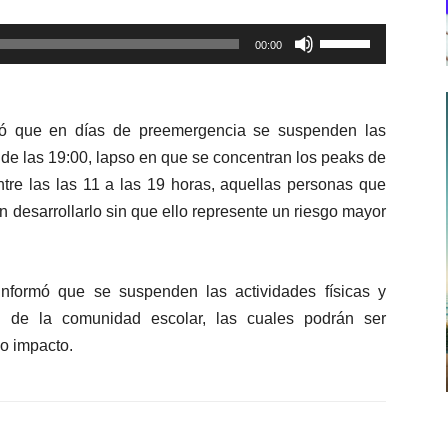
Utiliza
00:00
las
teclas
de
dó que en días de preemergencia se
suspende
n
las
flecha
de las 19:00, lapso en que
se
concentran los peaks de
arriba/abajo
ntre las
las 11 a las 19 horas,
aquellas personas que
para
n desarrollarlo sin que ello represente un riesgo mayor
aumentar
o
disminuir
informó que se
suspenden las actividades físicas y
el
dad de la comunidad escolar, las cuales podrán ser
volumen.
jo impacto.