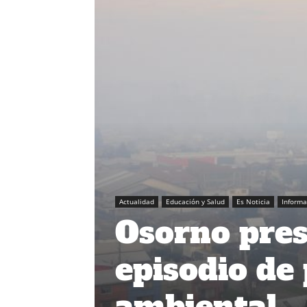
Actualidad
Educación y Salud
Es Noticia
Inform
Osorno pre
episodio de
ambiental