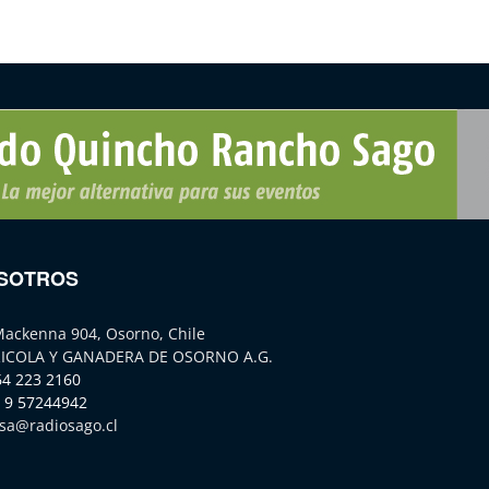
SOTROS
Mackenna 904, Osorno, Chile
ICOLA Y GANADERA DE OSORNO A.G.
64 223 2160
 9 57244942
sa@radiosago.cl