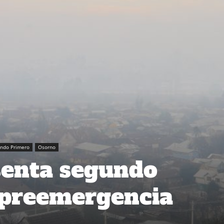
ando Primero
Osorno
senta segundo
 preemergencia