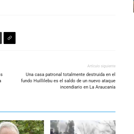
arriba/abajo
para
aumentar
o
disminuir
el
volumen.
Artículo siguiente
os
Una casa patronal totalmente destruida en el
a
fundo Huillilebu es el saldo de un nuevo ataque
incendiario en La Araucanía