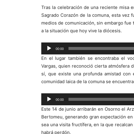
Tras la celebración de una reciente misa e
Sagrado Corazón de la comuna, esta vez fu
medios de comunicación, sin embargo fue ta
a la situación que hoy vive la diócesis.
Reproductor
00:00
de
En el lugar también se encontraba el vo
audio
Vargas, quien reconoció cierta atmósfera 
sí, que existe una profunda amistad con 
comunidad laica de la comuna se encuentra 
Reproductor
00:00
de
Este 14 de junio arribarán en Osorno el Arz
audio
Bertomeu, generando gran expectación en 
sea una visita fructífera, en la que recalc
habrá perdón.