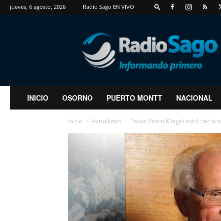
jueves, 6 agosto, 2026
Radio Sago EN VIVO
RadioSago
INICIO
OSORNO
PUERTO MONTT
NACIONAL
Inicio
Actualidad
Padre Pedro Kliegel evitó declar