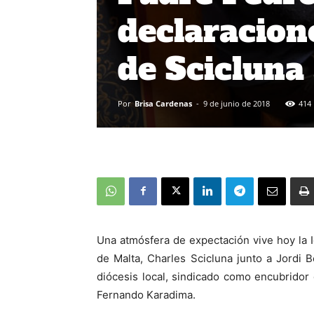
declaracion
de Scicluna
Por
Brisa Cardenas
-
9 de junio de 2018
414
Una atmósfera de expectación vive hoy la I
de Malta, Charles Scicluna junto a Jordi 
diócesis local, sindicado como encubridor
Fernando Karadima.