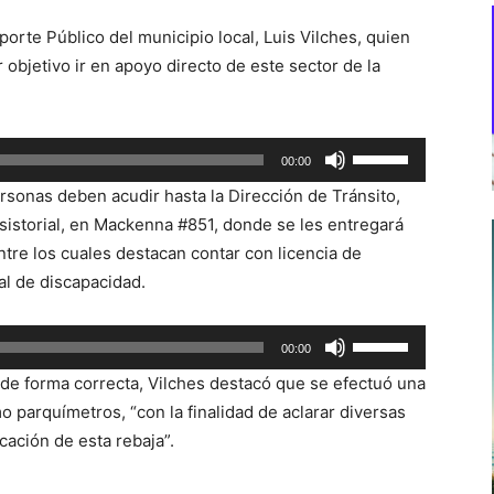
porte Público del municipio local, Luis Vilches, quien
r objetivo ir en apoyo directo de este sector de la
Utiliza
00:00
las
ersonas deben acudir hasta la Dirección de Tránsito,
teclas
sistorial, en Mackenna #851, donde se les entregará
de
ntre los cuales destacan contar con licencia de
flecha
al de discapacidad.
arriba/abajo
para
Utiliza
00:00
aumentar
las
o
 de forma correcta, Vilches destacó que se efectuó una
teclas
disminuir
parquímetros, “con la finalidad de aclarar diversas
de
el
ación de esta rebaja”.
flecha
volumen.
arriba/abajo