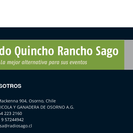
SOTROS
Mackenna 904, Osorno, Chile
ICOLA Y GANADERA DE OSORNO A.G.
64 223 2160
 9 57244942
sa@radiosago.cl