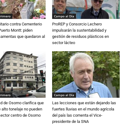
Primero
Campo al Día
tario contra Cementerio
ProREP y Consorcio Lechero
Puerto Montt: piden
impulsarán la sustentabilidad y
osamentas que quedaron al
gestión de residuos plásticos en
sector lácteo
Primero
Campo al Día
d de Osorno clarifica que
Las lecciones que están dejando las
alto tonelaje no pueden
fuertes lluvias en el mundo agrícola
 sector centro de Osorno
del país las comenta el Vice-
presidente de la SNA