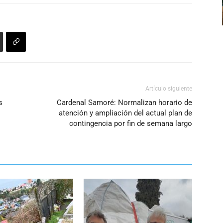
para
aumentar
o
disminuir
el
volumen.
Artículo siguiente
s
Cardenal Samoré: Normalizan horario de
atención y ampliación del actual plan de
contingencia por fin de semana largo