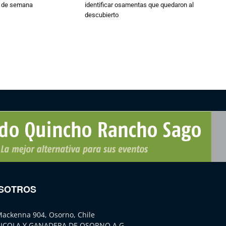
n de semana
identificar osamentas que quedaron al
descubierto
SOTROS
Mackenna 904, Osorno, Chile
ICOLA Y GANADERA DE OSORNO A.G.