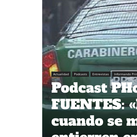
Actualidad
Podcasts
Entrevistas
Informando Pri
Podcast PH
FUENTES: «M
cuando se m