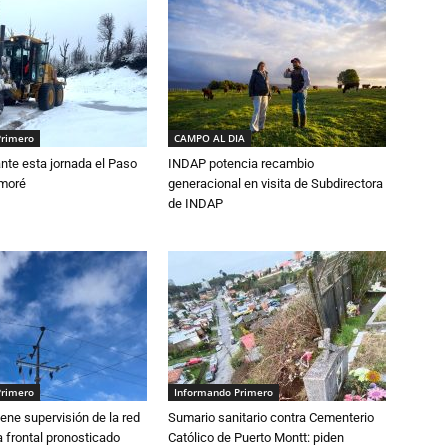
Primero
CAMPO AL DIA
nte esta jornada el Paso
INDAP potencia recambio
amoré
generacional en visita de Subdirectora
de INDAP
Primero
Informando Primero
ne supervisión de la red
Sumario sanitario contra Cementerio
 frontal pronosticado
Católico de Puerto Montt: piden