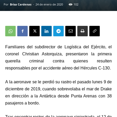
Por
Brisa Cardenas
-
24 de enero de 2020
102
Familiares
del subdirector de Logística del Ejército, el
coronel
Christian Astorquiza
, presentaron la
primera
querella criminal contra quienes resulten
responsables
por el
accidente aéreo del Hércules C-130
.
A la aeronave se le perdió su rastro el pasado
lunes 9 de
diciembre de 2019
, cuando sobrevolaba el mar de Drake
en dirección a la Antártica desde Punta Arenas con 38
pasajeros a bordo.
Tras encontrar restos de la aeronave siniestrada, el 12 de