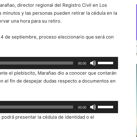
añao, director regional del Registro Civil en Los
 minutos y las personas pueden retirar la cédula en la
rvar una hora para su retiro.
el 4 de septiembre, proceso eleccionario que será con
Utiliza
00:00
las
ante el plebiscito, Marañao dio a conocer que contarán
teclas
con el fin de despejar dudas respecto a documentos en
de
flecha
arriba/abajo
Utiliza
00:00
para
las
aumentar
podrá presentar la cédula de identidad o el
teclas
o
de
disminuir
flecha