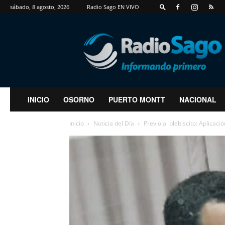
sábado, 8 agosto, 2026
Radio Sago EN VIVO
RadioSago
INICIO
OSORNO
PUERTO MONTT
NACIONAL
Inicio
Noticia del Día
Previo al plebiscito: Aplicaci