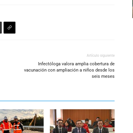
el
arriba/abajo
volumen.
para
aumentar
o
disminuir
el
volumen.
Artículo siguiente
Infectóloga valora amplia cobertura de
vacunación con ampliación a niños desde los
seis meses