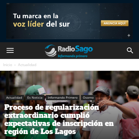
Inicio
Actualidad
Actualidad
Es Noticia
Informando Primero
Osorno
Proceso de regularización
extraordinario cumplió
expectativas de inscripción en
región de Los Lagos