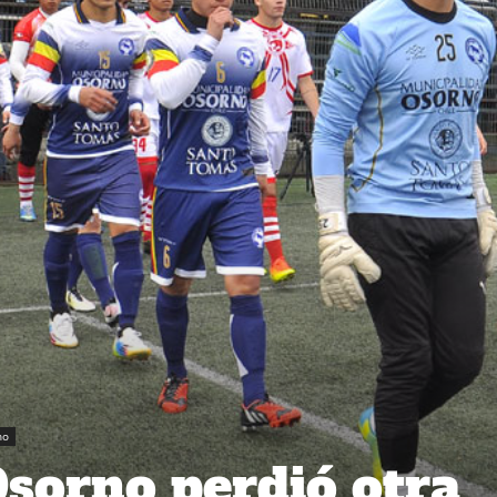
no
Osorno perdió otra