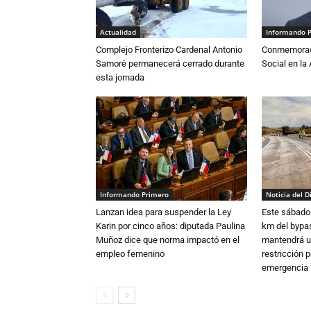
Actualidad
Informando 
Complejo Fronterizo Cardenal Antonio
Conmemoraci
Samoré permanecerá cerrado durante
Social en l
esta jornada
Informando Primero
Noticia del D
Lanzan idea para suspender la Ley
Este sábado 
Karin por cinco años: diputada Paulina
km del bypas
Muñoz dice que norma impactó en el
mantendrá u
empleo femenino
restricción p
emergencia