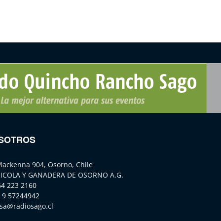
SOTROS
Mackenna 904, Osorno, Chile
ICOLA Y GANADERA DE OSORNO A.G.
64 223 2160
 9 57244942
sa@radiosago.cl