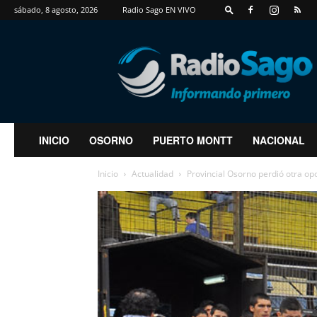
sábado, 8 agosto, 2026
Radio Sago EN VIVO
RadioSago
INICIO
OSORNO
PUERTO MONTT
NACIONAL
Inicio
Actualidad
Provincial Osorno perdió otra op