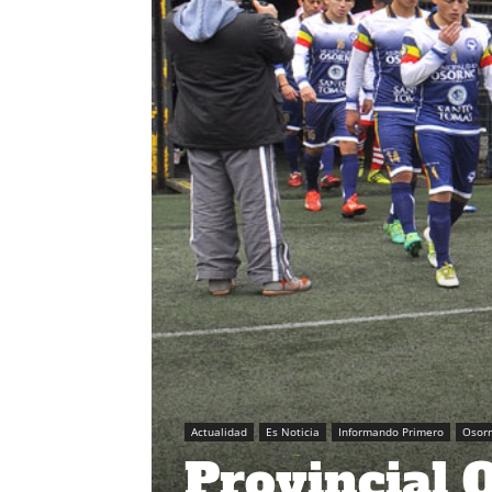
Actualidad
Es Noticia
Informando Primero
Osor
Provincial 