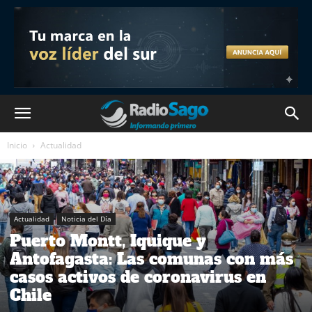
Inicio
Actualidad
Actualidad
Noticia del Día
Puerto Montt, Iquique y
Antofagasta: Las comunas con más
casos activos de coronavirus en
Chile